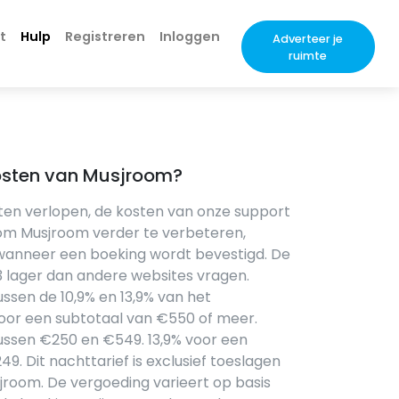
t
Hulp
Registreren
Inloggen
Adverteer je
ruimte
kosten van Musjroom?
en verlopen, de kosten van onze support
 om Musjroom verder te verbeteren,
wanneer een boeking wordt bevestigd. De
3 lager dan andere websites vragen.
ssen de 10,9% en 13,9% van het
voor een subtotaal van €550 of meer.
tussen €250 en €549. 13,9% voor een
9. Dit nachttarief is exclusief toeslagen
jroom. De vergoeding varieert op basis