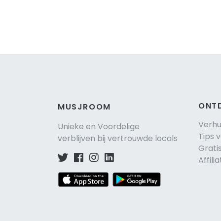
ONT
MUSJROOM
Verh
Unieke en Voordelige
Tips 
verblijven bij vertrouwde locals
Grati
Affili