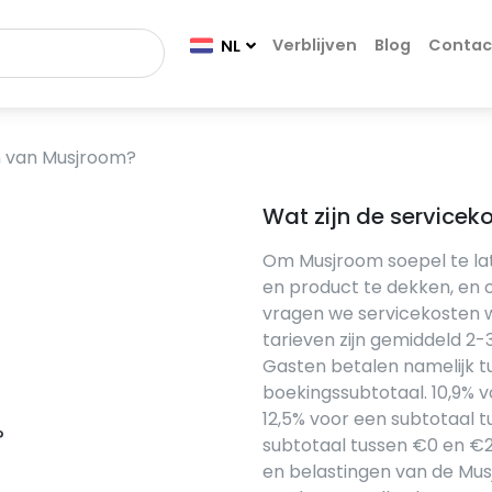
Verblijven
Blog
Contac
NL
n van Musjroom?
Wat zijn de service
Om Musjroom soepel te lat
en product te dekken, en
vragen we servicekosten 
tarieven zijn gemiddeld 2-
Gasten betalen namelijk tu
boekingssubtotaal. 10,9% 
12,5% voor een subtotaal 
?
subtotaal tussen €0 en €24
en belastingen van de Mus