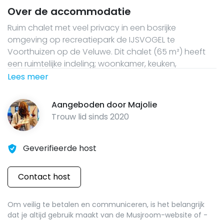
Over de accommodatie
Ruim chalet met veel privacy in een bosrijke
omgeving op recreatiepark de IJSVOGEL te
Voorthuizen op de Veluwe. Dit chalet (65 m²) heeft
een ruimtelijke indeling; woonkamer, keuken,
badkamer met douche, bad en toilet, 2 slaapkamers
Lees meer
(1x 2-pers bed, 1x stapelbed, 1x klapbed) en wasruimte.
Huisdieren en roken niet toegestaan. Linnengoed bij
Aangeboden door
Majolie
te boeken voor €7,- pp. Inchecken va 14u, uitchecken
Trouw lid sinds
2020
11u. Minimaal 2 nachten
Geverifieerde host
Contact host
Om veilig te betalen en communiceren, is het belangrijk
dat je altijd gebruik maakt van de Musjroom-website of -