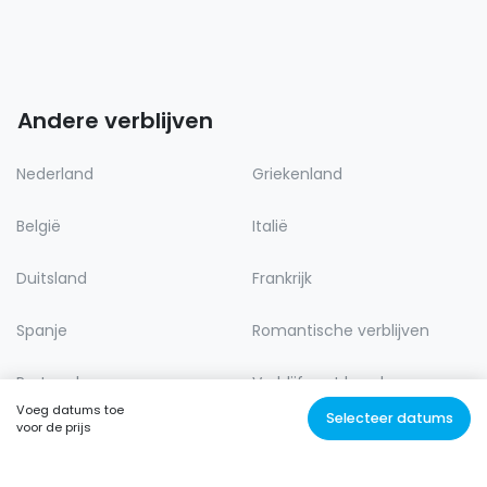
Andere verblijven
Nederland
Griekenland
België
Italië
Duitsland
Frankrijk
Spanje
Romantische verblijven
Portugal
Verblijf met hond
Voeg datums toe
Selecteer datums
voor de prijs
Lastminute
Natuur