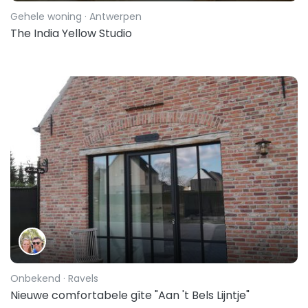
Gehele woning
· Antwerpen
The India Yellow Studio
Onbekend
· Ravels
Nieuwe comfortabele gîte "Aan 't Bels Lijntje"