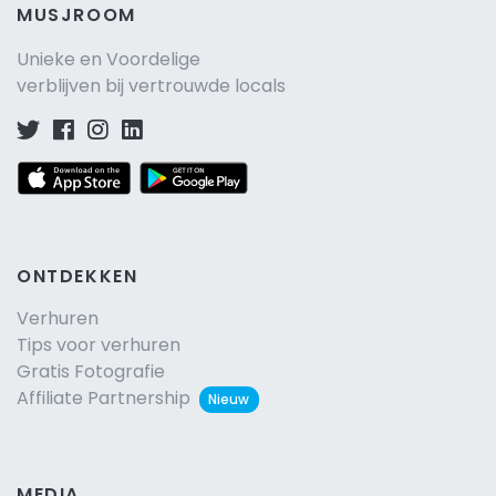
MUSJROOM
Unieke en Voordelige
verblijven bij vertrouwde locals
ONTDEKKEN
Verhuren
Tips voor verhuren
Gratis Fotografie
Affiliate Partnership
Nieuw
MEDIA